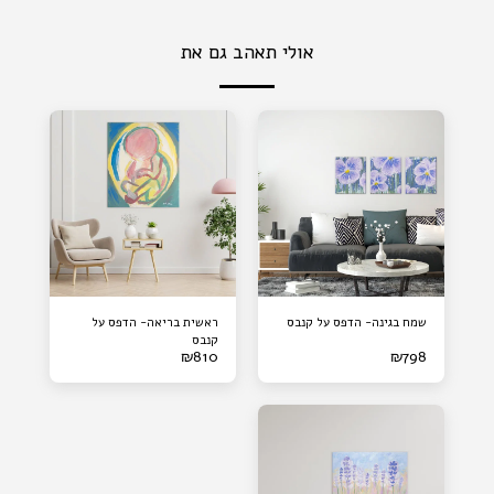
אולי תאהב גם את
שמח בגינה- הדפס על קנבס
ראשית בריאה- הדפס על
קנבס
₪
810
₪
798